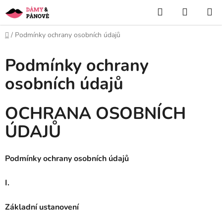
Přejít
Hledat
NÁKUP
na
KOŠÍK
obsah
Domů
/
Podmínky ochrany osobních údajů
Podmínky ochrany
osobních údajů
OCHRANA OSOBNÍCH
ÚDAJŮ
Podmínky ochrany osobních údajů
I.
Základní ustanovení