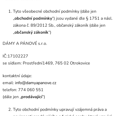
Tyto všeobecné obchodní podmínky (dále jen
„
obchodní podmínky
“) jsou vydané dle § 1751 a násl.
zákona č. 89/2012 Sb., občanský zákoník (dále jen
„
občanský zákoník
“)
DÁMY A PÁNOVÉ s.r.o.
IČ:17102227
se sídlem: Prostřední
1469, 765 02 Otrokovice
kontaktní údaje:
email:
info@damyapanove.cz
telefon:
774 060 551
(dále jen „
prodávající
“)
Tyto obchodní podmínky upravují vzájemná práva a