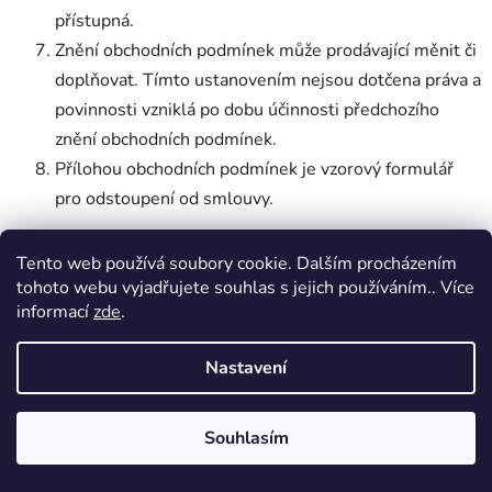
přístupná.
Znění obchodních podmínek může prodávající měnit či
doplňovat. Tímto ustanovením nejsou dotčena práva a
povinnosti vzniklá po dobu účinnosti předchozího
znění obchodních podmínek.
Přílohou obchodních podmínek je vzorový formulář
pro odstoupení od smlouvy.
Tento web používá soubory cookie. Dalším procházením
tohoto webu vyjadřujete souhlas s jejich používáním.. Více
Tyto obchodní podmínky nabývají účinnosti 25. 11. 2022
informací
zde
.
Z
Nastavení
á
Kontakt
p
a
Souhlasím
info
@
damyapanove.cz
t