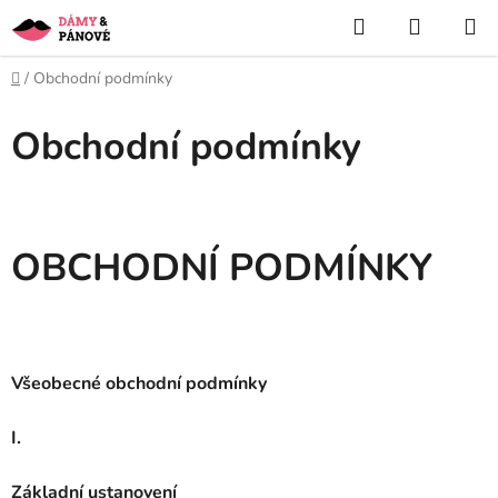
Přejít
Hledat
NÁKUP
na
KOŠÍK
obsah
Domů
/
Obchodní podmínky
Obchodní podmínky
OBCHODNÍ PODMÍNKY
Všeobecné obchodní podmínky
I.
Základní ustanovení