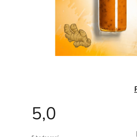
5,0
Průměrné
hodnocení