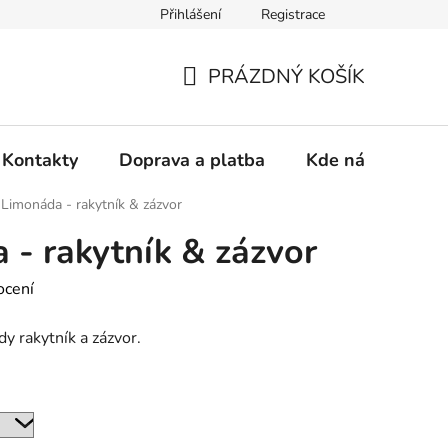
Přihlášení
Registrace
PRÁZDNÝ KOŠÍK
NÁKUPNÍ
KOŠÍK
Kontakty
Doprava a platba
Kde nás najdete
 Limonáda - rakytník & zázvor
 - rakytník & zázvor
ocení
y rakytník a zázvor.