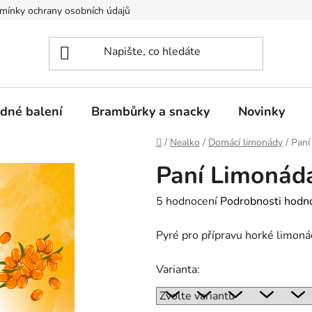
mínky ochrany osobních údajů
dné balení
Brambůrky a snacky
Novinky
Domů
/
Nealko
/
Domácí limonády
/
Paní
Paní Limonáda
Průměrné
5 hodnocení
Podrobnosti hodn
hodnocení
Pyré pro přípravu horké limonád
produktu
je
Varianta:
5,0
z