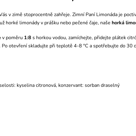
ás v zimě stoprocentně zahřeje. Zimní Paní Limonáda je pocti
už horké limonády v prášku nebo pečené čaje, naše
horká lim
e
v poměru
1:8
s horkou vodou, zamíchejte, přidejte plátek ci
 Po otevření skladujte při teplotě 4-8 °C a spotřebujte do 30 d
yselosti: kyselina citronová, konzervant: sorban draselný