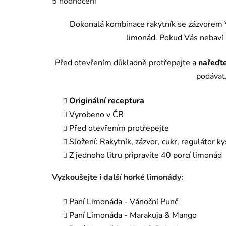
5 hodnocení
produktu
je
5,0
Dokonalá kombinace rakytník se zázvorem V
z
5
limonád.
Pokud Vás nebaví 
hvězdiček.
Před otevřením důkladně protřepejte a
nařeďt
podávat.
Originální receptura
Vyrobeno v ČR
Před otevřením protřepejte
Složení: Rakytník, zázvor, cukr, regulátor k
Z jednoho litru připravíte 40 porcí limonád
Vyzkoušejte i další horké limonády:
Paní Limonáda - Vánoční Punč
Paní Limonáda -
Marakuja & Mango