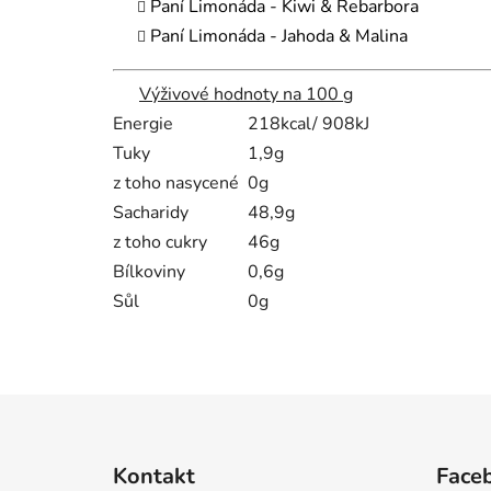
Paní Limonáda -
Kiwi & Rebarbora
Paní Limonáda -
Jahoda & Malina
Výživové hodnoty na 100 g
Energie
218kcal/ 908kJ
Tuky
1,9g
z toho nasycené
0g
Sacharidy
48,9g
z toho cukry
46g
Bílkoviny
0,6g
Sůl
0g
Z
á
Kontakt
Face
p