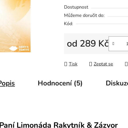
5
Dostupnost
hvězdiček.
Můžeme doručit do:
Kód:
od
289 Kč
Měrná cena:
Tisk
Zeptat se
Popis
Hodnocení (5)
Diskuz
Paní Limonáda Rakytník & Zázvor