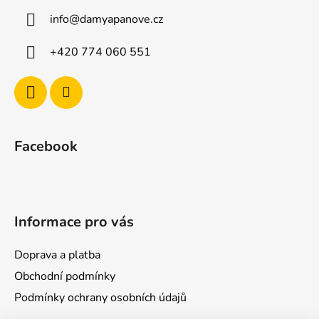
a
info
@
damyapanove.cz
t
í
+420 774 060 551
Facebook
Informace pro vás
Doprava a platba
Obchodní podmínky
Podmínky ochrany osobních údajů