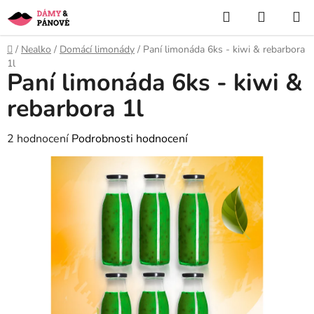
Přejít
Hledat
NÁKUP
na
KOŠÍK
obsah
Domů
/
Nealko
/
Domácí limonády
/
Paní limonáda 6ks - kiwi & rebarbora
1l
Paní limonáda 6ks - kiwi &
rebarbora 1l
Průměrné
2 hodnocení
Podrobnosti hodnocení
hodnocení
produktu
je
5,0
z
5
hvězdiček.