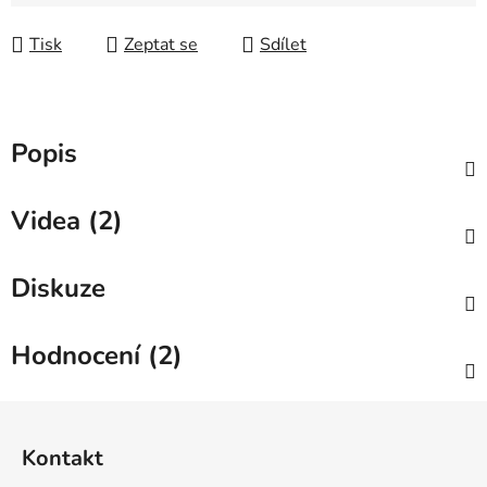
Měrná cena:
Tisk
Zeptat se
Sdílet
Popis
Videa (2)
Diskuze
Hodnocení (2)
Z
á
Kontakt
p