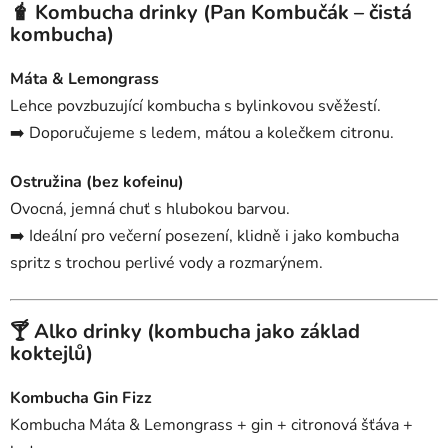
🧋 Kombucha drinky (Pan Kombučák – čistá
kombucha)
Máta & Lemongrass
Lehce povzbuzující kombucha s bylinkovou svěžestí.
➡️ Doporučujeme s ledem, mátou a kolečkem citronu.
Ostružina (bez kofeinu)
Ovocná, jemná chuť s hlubokou barvou.
➡️ Ideální pro večerní posezení, klidně i jako kombucha
spritz s trochou perlivé vody a rozmarýnem.
🍸 Alko drinky (kombucha jako základ
koktejlů)
Kombucha Gin Fizz
Kombucha Máta & Lemongrass + gin + citronová šťáva +