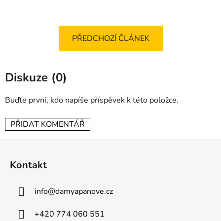
PŘEDCHOZÍ ČLÁNEK
Diskuze (0)
Buďte první, kdo napíše příspěvek k této položce.
PŘIDAT KOMENTÁŘ
Z
á
Kontakt
p
a
info
@
damyapanove.cz
t
í
+420 774 060 551