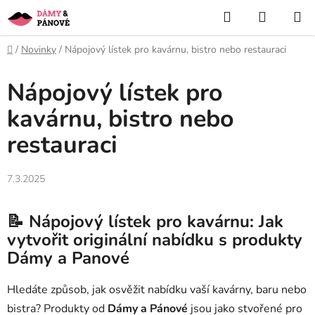
Přejít
Hledat
NÁKUP
na
KOŠÍK
obsah
Domů
/
Novinky
/
Nápojový lístek pro kavárnu, bistro nebo restauraci
Nápojový lístek pro
kavárnu, bistro nebo
restauraci
7.3.2025
📝
Nápojový lístek pro kavárnu: Jak
vytvořit originální nabídku s produkty
Dámy a Panové
Hledáte způsob, jak osvěžit nabídku vaší kavárny, baru nebo
bistra? Produkty od
Dámy a Pánové
jsou jako stvořené pro