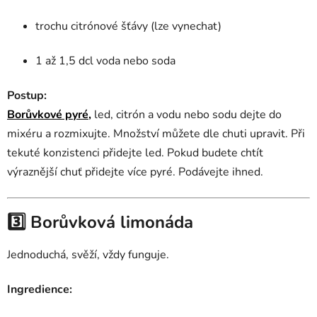
trochu citrónové šťávy (lze vynechat)
1 až 1,5 dcl voda nebo soda
Postup:
Borůvkové pyré,
led, citrón a vodu nebo sodu dejte do
mixéru a rozmixujte. Množství můžete dle chuti upravit. Při
tekuté konzistenci přidejte led. Pokud budete chtít
výraznější chuť přidejte více pyré. Podávejte ihned.
3️⃣ Borůvková limonáda
Jednoduchá, svěží, vždy funguje.
Ingredience: