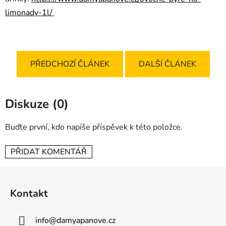
limonady-1l/
PŘEDCHOZÍ ČLÁNEK
DALŠÍ ČLÁNEK
Diskuze (0)
Buďte první, kdo napíše příspěvek k této položce.
PŘIDAT KOMENTÁŘ
Z
á
Kontakt
p
a
info
@
damyapanove.cz
t