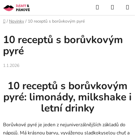
Přejít
Hledat
NÁKUP
na
KOŠÍK
obsah
Domů
/
Novinky
/
10 receptů s borůvkovým pyré
10 receptů s borůvkovým
pyré
1.1.2026
10 receptů s borůvkovým
pyré: limonády, milkshake i
letní drinky
Borůvkové pyré je jeden z nejuniverzálnějších základů do
nápojů. Má krásnou barvu, vyváženou sladkokyselou chuť a