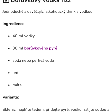
6️⃣ Borůvkový vodka fizz
Jednoduchý a osvěžující alkoholický drink s vodkou.
Ingredience:
40 ml vodky
30 ml
borůvkového pyré
soda nebo perlivá voda
led
máta
Varianta:
Sklenici naplňte ledem, přidejte pyré, vodku, zalijte sodou a