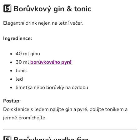
5️⃣ Borůvkový gin & tonic
Elegantní drink nejen na letní večer.
Ingredience:
40 ml ginu
30 ml
borůvkového pyré
tonic
led
limetka nebo borůvky na ozdobu
Postup:
Do sklenice s ledem nalijte gin a pyré, dolijte tonikem a
jemně promíchejte.