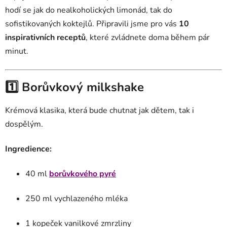
hodí se jak do nealkoholických limonád, tak do
sofistikovaných koktejlů. Připravili jsme pro vás
10
inspirativních receptů
, které zvládnete doma během pár
minut.
1️⃣ Borůvkový milkshake
Krémová klasika, která bude chutnat jak dětem, tak i
dospělým.
Ingredience:
40 ml
borůvkového pyré
250 ml vychlazeného mléka
1 kopeček vanilkové zmrzliny